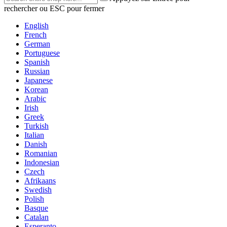
rechercher ou ESC pour fermer
English
French
German
Portuguese
Spanish
Russian
Japanese
Korean
Arabic
Irish
Greek
Turkish
Italian
Danish
Romanian
Indonesian
Czech
Afrikaans
Swedish
Polish
Basque
Catalan
Esperanto