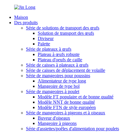
Maison
Des produits
Série de solutions de transport des œufs
Solution de transport des œufs
Diviseur
Palette
Série de plateaux à œufs
Plateau à œufs robuste
Plateau d'oeufs de caille
Série de caisses à plateaux à œufs
Série de caisses de déplacement de volaille
Série de mangeoires pour poussins
Alimentateur de type long
Mangeoire de type bol
Série de mangeoires à poulet
Modèle FT populaire et de bonne qualité
Modèle NNT de bonne qualité
Modèle FTN de style européen
Série de mangeoires à pigeons et à oiseaux
Buveur d'oiseaux
Mangeoire à pigeons
Série d'assiettes/poêles d'alimentation pour poulets