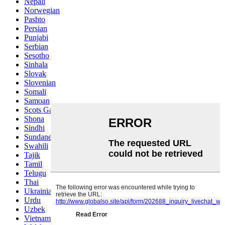
Nepali
Norwegian
Pashto
Persian
Punjabi
Serbian
Sesotho
Sinhala
Slovak
Slovenian
Somali
Samoan
Scots Gaelic
Shona
Sindhi
Sundanese
Swahili
Tajik
Tamil
Telugu
Thai
Ukrainian
Urdu
Uzbek
Vietnamese