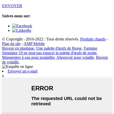
ENVOYER
Suivez-nous sur:
© Copyright - 2010-2022 : Tous droits réservés.
Produits chauds
-
Plan du site
-
AMP Mobile
Buveur en plastique
,
Une palette d'œufs de Reese
,
Farming
Simulator 19 ne peut pas espacer la palette d'œufs de poule
,
Mangeoires à eau pour poulailler
,
Abreuvoir pour volaille
,
Buveur
de volaille
,
Envoyer un e-mail
x