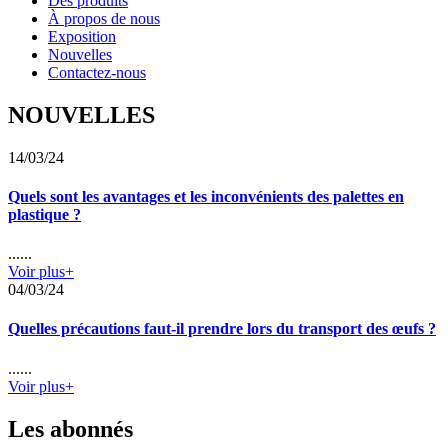
Des produits
À propos de nous
Exposition
Nouvelles
Contactez-nous
NOUVELLES
14/03/24
Quels sont les avantages et les inconvénients des palettes en
plastique ?
......
Voir plus+
04/03/24
Quelles précautions faut-il prendre lors du transport des œufs ?
......
Voir plus+
Les abonnés