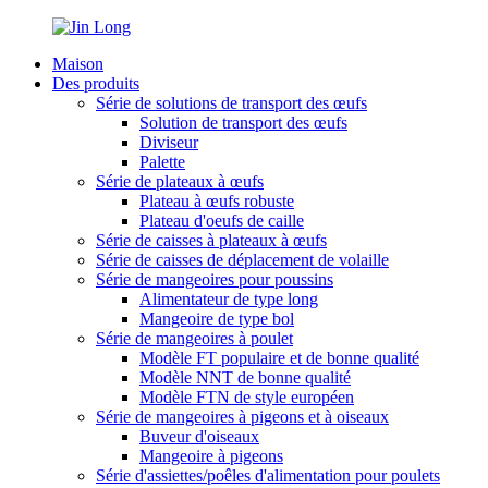
Maison
Des produits
Série de solutions de transport des œufs
Solution de transport des œufs
Diviseur
Palette
Série de plateaux à œufs
Plateau à œufs robuste
Plateau d'oeufs de caille
Série de caisses à plateaux à œufs
Série de caisses de déplacement de volaille
Série de mangeoires pour poussins
Alimentateur de type long
Mangeoire de type bol
Série de mangeoires à poulet
Modèle FT populaire et de bonne qualité
Modèle NNT de bonne qualité
Modèle FTN de style européen
Série de mangeoires à pigeons et à oiseaux
Buveur d'oiseaux
Mangeoire à pigeons
Série d'assiettes/poêles d'alimentation pour poulets