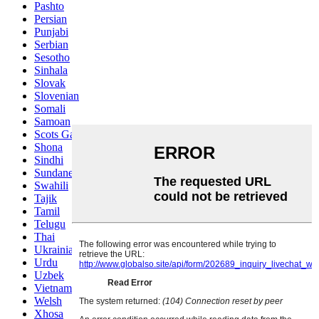
Pashto
Persian
Punjabi
Serbian
Sesotho
Sinhala
Slovak
Slovenian
Somali
Samoan
Scots Gaelic
Shona
Sindhi
Sundanese
Swahili
Tajik
Tamil
Telugu
Thai
Ukrainian
Urdu
Uzbek
Vietnamese
Welsh
Xhosa