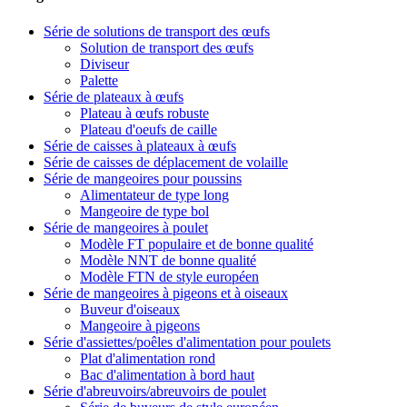
Série de solutions de transport des œufs
Solution de transport des œufs
Diviseur
Palette
Série de plateaux à œufs
Plateau à œufs robuste
Plateau d'oeufs de caille
Série de caisses à plateaux à œufs
Série de caisses de déplacement de volaille
Série de mangeoires pour poussins
Alimentateur de type long
Mangeoire de type bol
Série de mangeoires à poulet
Modèle FT populaire et de bonne qualité
Modèle NNT de bonne qualité
Modèle FTN de style européen
Série de mangeoires à pigeons et à oiseaux
Buveur d'oiseaux
Mangeoire à pigeons
Série d'assiettes/poêles d'alimentation pour poulets
Plat d'alimentation rond
Bac d'alimentation à bord haut
Série d'abreuvoirs/abreuvoirs de poulet