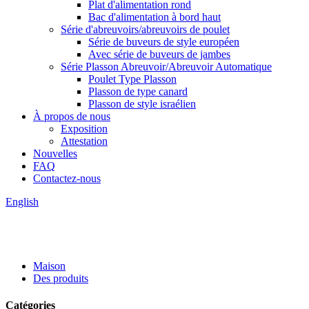
Plat d'alimentation rond
Bac d'alimentation à bord haut
Série d'abreuvoirs/abreuvoirs de poulet
Série de buveurs de style européen
Avec série de buveurs de jambes
Série Plasson Abreuvoir/Abreuvoir Automatique
Poulet Type Plasson
Plasson de type canard
Plasson de style israélien
À propos de nous
Exposition
Attestation
Nouvelles
FAQ
Contactez-nous
English
Maison
Des produits
Catégories