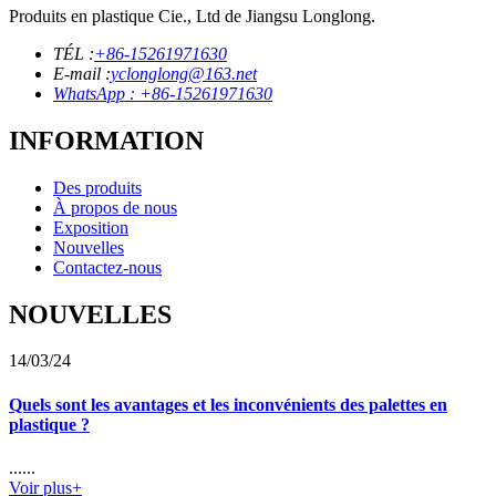
Produits en plastique Cie., Ltd de Jiangsu Longlong.
TÉL :
+86-15261971630
E-mail :
yclonglong@163.net
WhatsApp : +86-15261971630
INFORMATION
Des produits
À propos de nous
Exposition
Nouvelles
Contactez-nous
NOUVELLES
14/03/24
Quels sont les avantages et les inconvénients des palettes en
plastique ?
......
Voir plus+