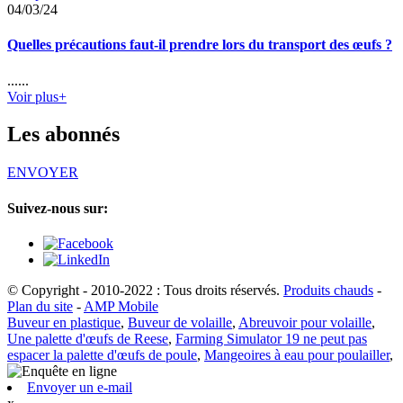
04/03/24
Quelles précautions faut-il prendre lors du transport des œufs ?
......
Voir plus+
Les abonnés
ENVOYER
Suivez-nous sur:
© Copyright - 2010-2022 : Tous droits réservés.
Produits chauds
-
Plan du site
-
AMP Mobile
Buveur en plastique
,
Buveur de volaille
,
Abreuvoir pour volaille
,
Une palette d'œufs de Reese
,
Farming Simulator 19 ne peut pas
espacer la palette d'œufs de poule
,
Mangeoires à eau pour poulailler
,
Envoyer un e-mail