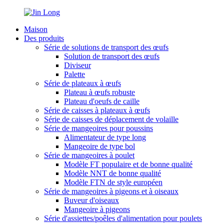
Maison
Des produits
Série de solutions de transport des œufs
Solution de transport des œufs
Diviseur
Palette
Série de plateaux à œufs
Plateau à œufs robuste
Plateau d'oeufs de caille
Série de caisses à plateaux à œufs
Série de caisses de déplacement de volaille
Série de mangeoires pour poussins
Alimentateur de type long
Mangeoire de type bol
Série de mangeoires à poulet
Modèle FT populaire et de bonne qualité
Modèle NNT de bonne qualité
Modèle FTN de style européen
Série de mangeoires à pigeons et à oiseaux
Buveur d'oiseaux
Mangeoire à pigeons
Série d'assiettes/poêles d'alimentation pour poulets